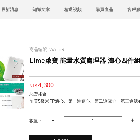
最新消息
知識文章
精選視頻
購買產品
客戶
商品編號: WATER
Lime萊寶 能量水質處理器 濾心四件
4,300
NT$
此套組含
前置5微米PP濾心、第一道濾心、第二道濾心、第三道濾
數量：