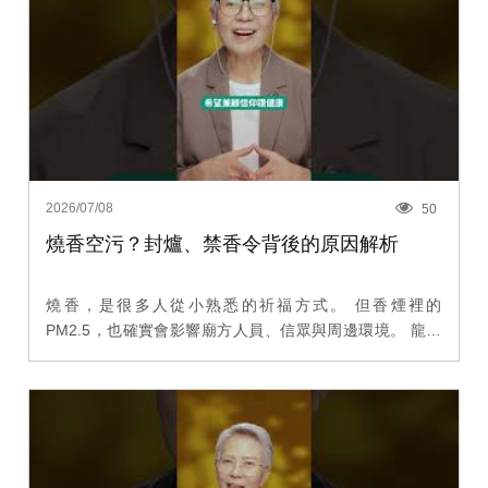
2026/07/08
50
燒香空污？封爐、禁香令背後的原因解析
燒香，是很多人從小熟悉的祈福方式。 但香煙裡的
PM2.5，也確實會影響廟方人員、信眾與周邊環境。 龍山
寺從減香、封爐到禁香，走了好幾年。 重點不是「不要
拜」，而是讓信仰在不傷害健康的情況下，繼續存在。 文
化可以被保留，方式也可以被更新。 真正重要的，是那份
虔誠有沒有被看見。