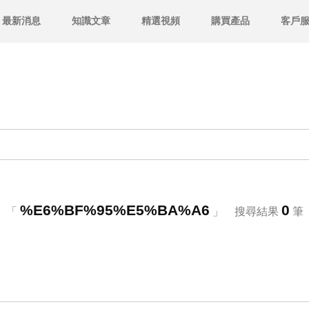
最新消息
知識文章
精選視頻
購買產品
客戶
%E6%BF%95%E5%BA%A6
0
「
」 搜尋結果
筆