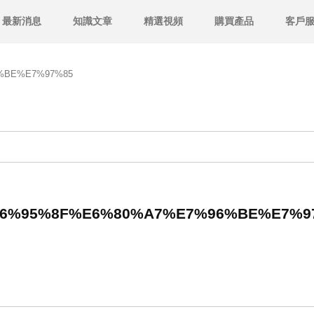
最新消息
知識文章
精選視頻
購買產品
客戶
%BE%E7%97%85
6%95%8F%E6%80%A7%E7%96%BE%E7%9