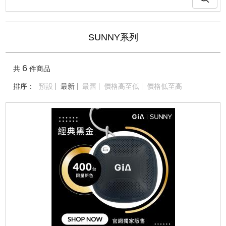
SUNNY系列
6
共
件商品
排序：
預設
最新
最舊
價格高至低
價格低至高